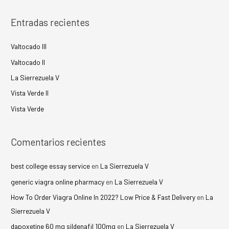
Entradas recientes
Valtocado III
Valtocado II
La Sierrezuela V
Vista Verde II
Vista Verde
Comentarios recientes
best college essay service
en
La Sierrezuela V
generic viagra online pharmacy
en
La Sierrezuela V
How To Order Viagra Online In 2022? Low Price & Fast Delivery
en
La
Sierrezuela V
dapoxetine 60 mg sildenafil 100mg
en
La Sierrezuela V