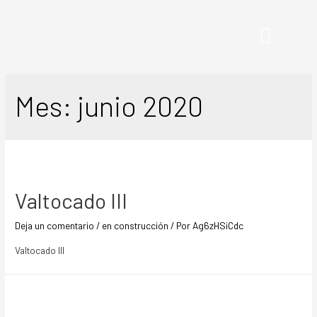
Quiénes somos
En construcci
Mes:
junio 2020
Valtocado III
Deja un comentario
/
en construcción
/ Por
Ag6zHSiCdc
Valtocado III